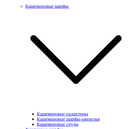
Кашемировые шарфы
Кашемировые палантины
Кашемировые шарфы-ожерелья
Кашемировые снуды