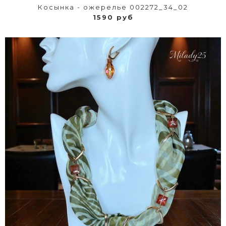
Косынка - ожерелье 002272_34_02
1590 руб