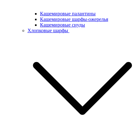
Кашемировые палантины
Кашемировые шарфы-ожерелья
Кашемировые снуды
Хлопковые шарфы