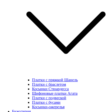
Платки с пряжкой Шанель
Платки с браслетом
Косынки Стюардесса
Шифоновые платки Агата
Платки с подвеской
Платки с бусами
Косынки-ожерелья
Бижутерия