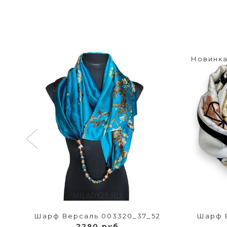
Новинк
Шарф Версаль 003320_37_52
Шарф В
2290 руб