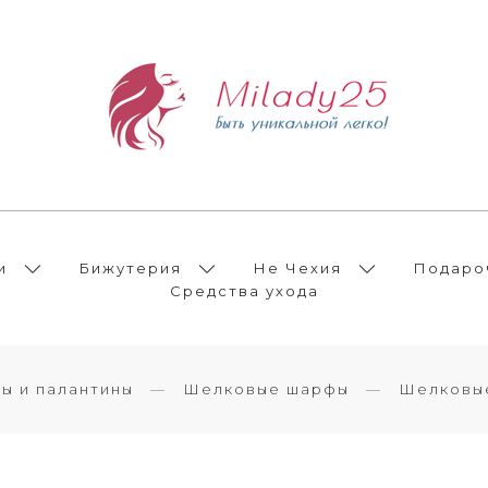
и
Бижутерия
Не Чехия
Подаро
Средства ухода
ы и палантины
Шелковые шарфы
Шелковы