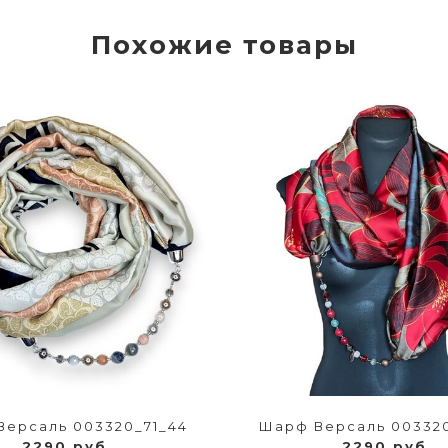
Похожие товары
а
ерсаль 003320_71_44
Шарф Версаль 00332
2290 руб
2290 руб