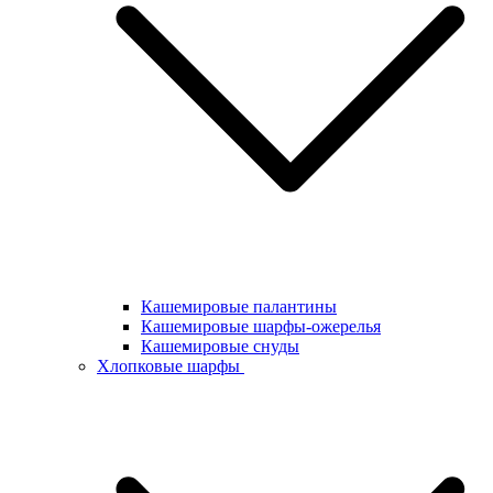
Кашемировые палантины
Кашемировые шарфы-ожерелья
Кашемировые снуды
Хлопковые шарфы