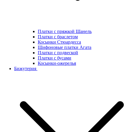
Платки с пряжкой Шанель
Платки с браслетом
Косынки Стюардесса
Шифоновые платки Агата
Платки с подвеской
Платки с бусами
Косынки-ожерелья
Бижутерия