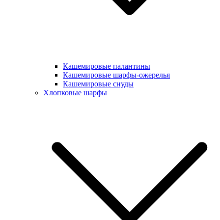
Кашемировые палантины
Кашемировые шарфы-ожерелья
Кашемировые снуды
Хлопковые шарфы