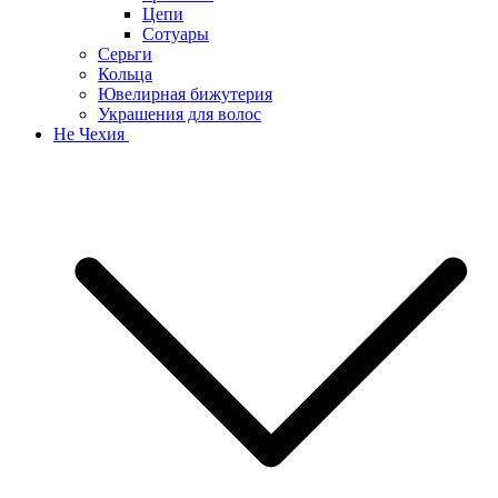
Цепи
Сотуары
Серьги
Кольца
Ювелирная бижутерия
Украшения для волос
Не Чехия