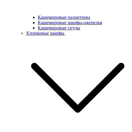
Кашемировые палантины
Кашемировые шарфы-ожерелья
Кашемировые снуды
Хлопковые шарфы