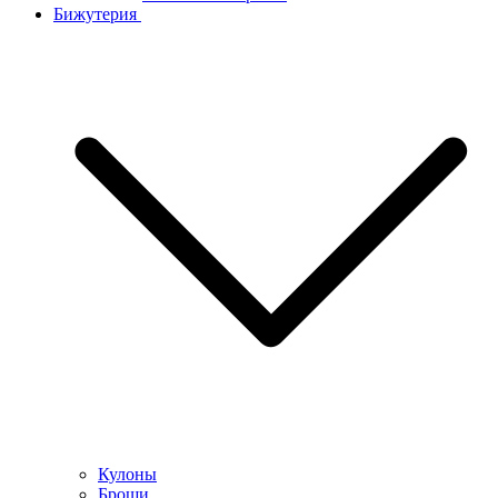
Бижутерия
Кулоны
Броши