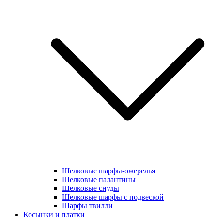
Шелковые шарфы-ожерелья
Шелковые палантины
Шелковые снуды
Шелковые шарфы с подвеской
Шарфы твилли
Косынки и платки