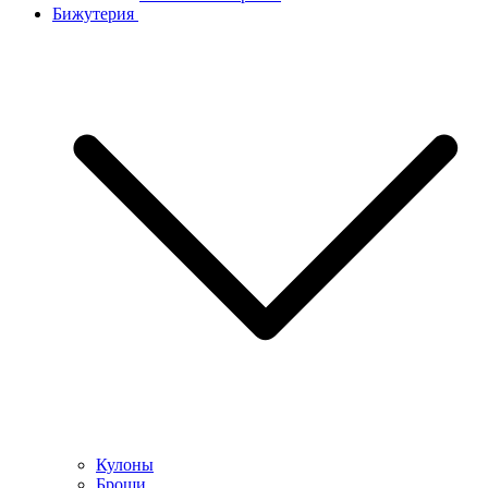
Бижутерия
Кулоны
Броши