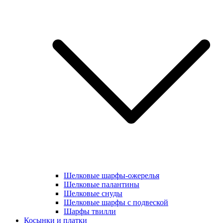
Шелковые шарфы-ожерелья
Шелковые палантины
Шелковые снуды
Шелковые шарфы с подвеской
Шарфы твилли
Косынки и платки