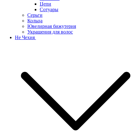
Цепи
Сотуары
Серьги
Кольца
Ювелирная бижутерия
Украшения для волос
Не Чехия