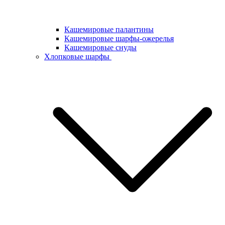
Кашемировые палантины
Кашемировые шарфы-ожерелья
Кашемировые снуды
Хлопковые шарфы