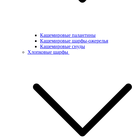
Кашемировые палантины
Кашемировые шарфы-ожерелья
Кашемировые снуды
Хлопковые шарфы