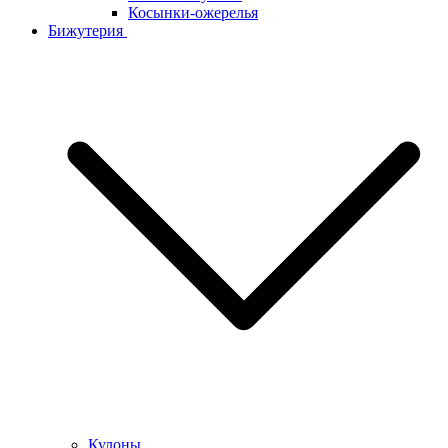
Косынки-ожерелья
Бижутерия
Кулоны