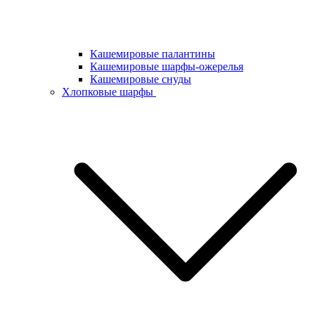
Кашемировые палантины
Кашемировые шарфы-ожерелья
Кашемировые снуды
Хлопковые шарфы