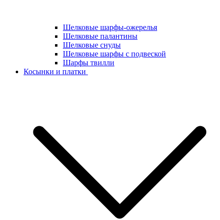
Шелковые шарфы-ожерелья
Шелковые палантины
Шелковые снуды
Шелковые шарфы с подвеской
Шарфы твилли
Косынки и платки