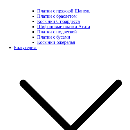
Платки с пряжкой Шанель
Платки с браслетом
Косынки Стюардесса
Шифоновые платки Агата
Платки с подвеской
Платки с бусами
Косынки-ожерелья
Бижутерия