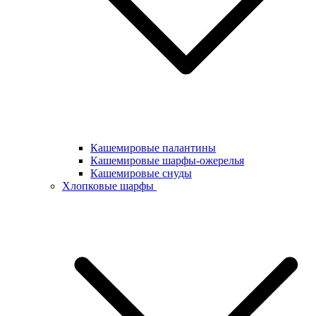
Кашемировые палантины
Кашемировые шарфы-ожерелья
Кашемировые снуды
Хлопковые шарфы