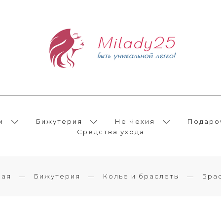
и
Бижутерия
Не Чехия
Подаро
Средства ухода
ная
Бижутерия
Колье и браслеты
Бра