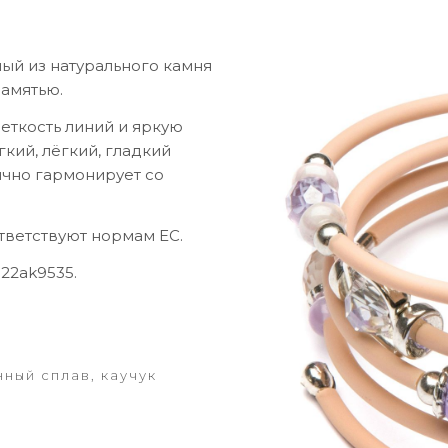
ый из натурального камня
памятью.
еткость линий и яркую
гкий, лёгкий, гладкий
ично гармонирует со
тветствуют нормам ЕС.
22ak9535.
ный сплав, каучук