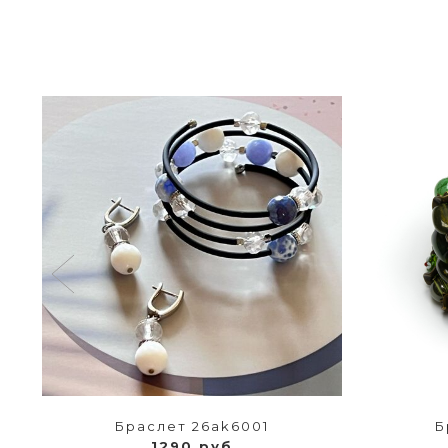
Браслет 26ak6001
Б
1290 руб