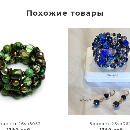
Похожие товары
раслет 26sp5053
Браслет 26sp36
1390 руб
1390 руб