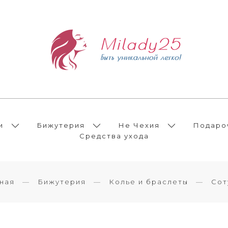
и
Бижутерия
Не Чехия
Подаро
Средства ухода
ная
Бижутерия
Колье и браслеты
Сот