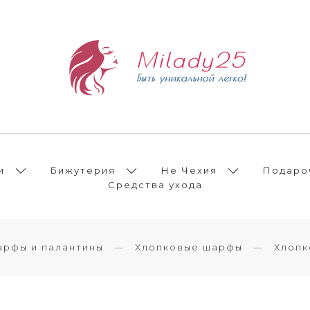
и
Бижутерия
Не Чехия
Подаро
Средства ухода
рфы и палантины
Хлопковые шарфы
Хлопк