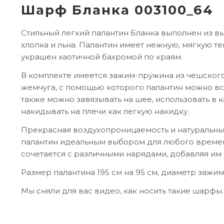
Шарф Бланка 003100_64
Стильный легкий палантин Бланка выполнен из в
хлопка и льна. Палантин имеет нежную, мягкую тек
украшен хаотичной бахромой по краям.
В комплекте имеется зажим-пружина из чешского
жемчуга, с помощью которого палантин можно вс
также можно завязывать на шее, использовать в к
накидывать на плечи как легкую накидку.
Прекрасная воздухопроницаемость и натуральный
палантин идеальным выбором для любого времен
сочетается с различными нарядами, добавляя им
Размер палантина 195 см на 95 см, диаметр зажима
Мы сняли для вас видео, как носить такие шарфы