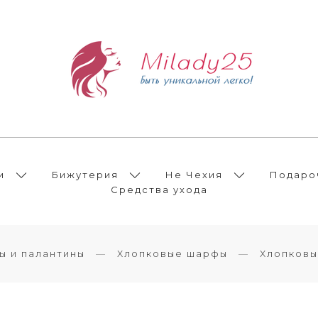
и
Бижутерия
Не Чехия
Подаро
Средства ухода
 и палантины
Хлопковые шарфы
Хлопков