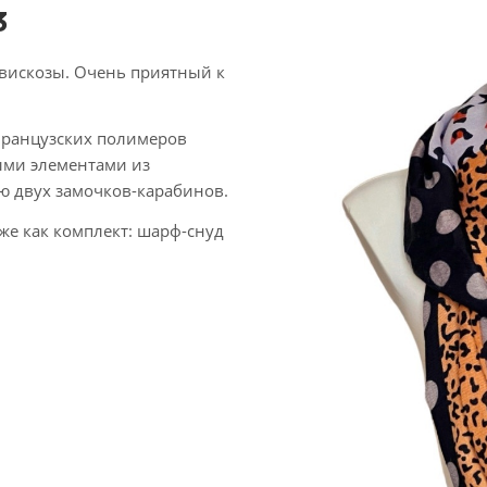
3
вискозы. Очень приятный к
 французских полимеров
ыми элементами из
ю двух замочков-карабинов.
же как комплект: шарф-снуд
.