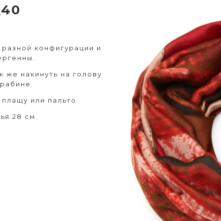
_40
 разной конфигурации и
ергенны.
к же накинуть на голову
арабине.
плащу или пальто.
ья 28 см.