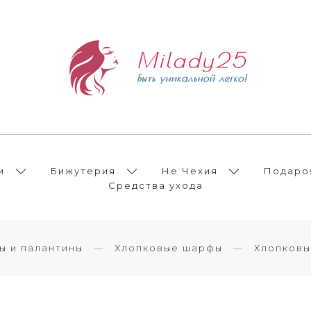
и
Бижутерия
Не Чехия
Подаро
Средства ухода
 и палантины
Хлопковые шарфы
Хлопков