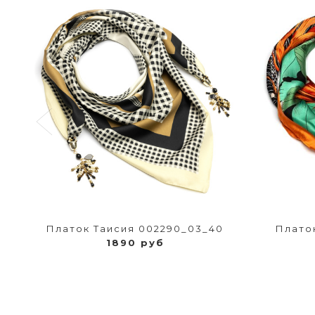
Платок Таисия 002290_03_40
Платок
1890 руб