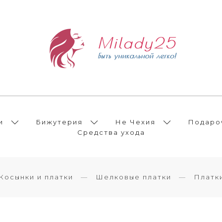
и
Бижутерия
Не Чехия
Подаро
Средства ухода
Косынки и платки
Шелковые платки
Платк