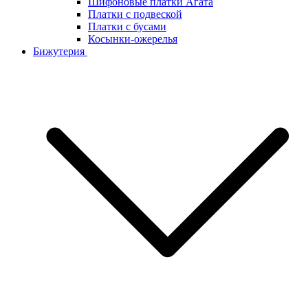
Шифоновые платки Агата
Платки с подвеской
Платки с бусами
Косынки-ожерелья
Бижутерия