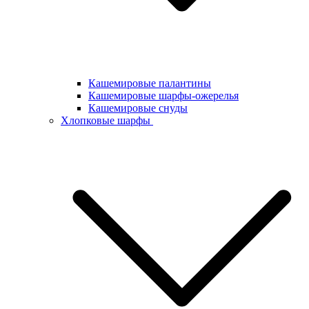
Кашемировые палантины
Кашемировые шарфы-ожерелья
Кашемировые снуды
Хлопковые шарфы