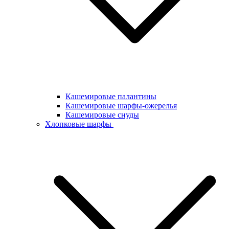
Кашемировые палантины
Кашемировые шарфы-ожерелья
Кашемировые снуды
Хлопковые шарфы