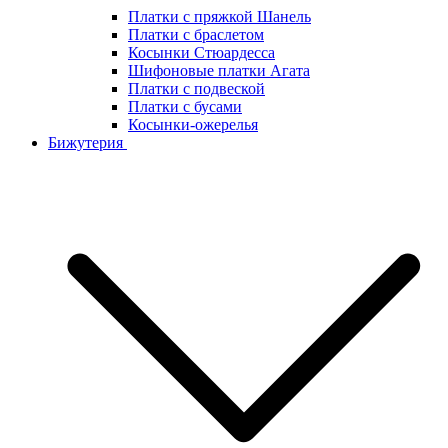
Платки с пряжкой Шанель
Платки с браслетом
Косынки Стюардесса
Шифоновые платки Агата
Платки с подвеской
Платки с бусами
Косынки-ожерелья
Бижутерия