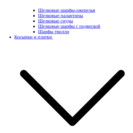
Шелковые шарфы-ожерелья
Шелковые палантины
Шелковые снуды
Шелковые шарфы с подвеской
Шарфы твилли
Косынки и платки