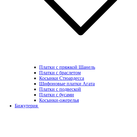
Платки с пряжкой Шанель
Платки с браслетом
Косынки Стюардесса
Шифоновые платки Агата
Платки с подвеской
Платки с бусами
Косынки-ожерелья
Бижутерия