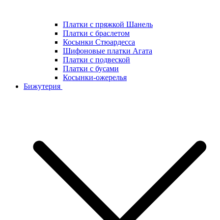
Платки с пряжкой Шанель
Платки с браслетом
Косынки Стюардесса
Шифоновые платки Агата
Платки с подвеской
Платки с бусами
Косынки-ожерелья
Бижутерия