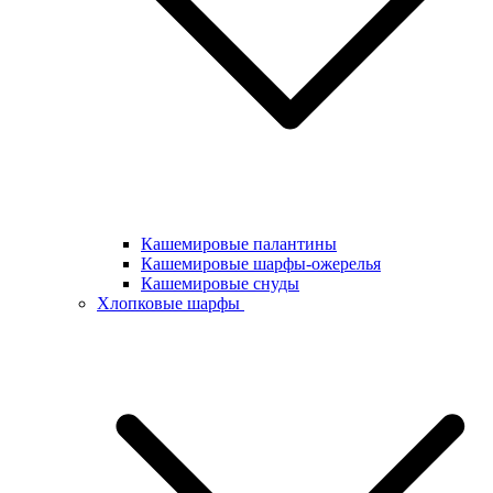
Кашемировые палантины
Кашемировые шарфы-ожерелья
Кашемировые снуды
Хлопковые шарфы