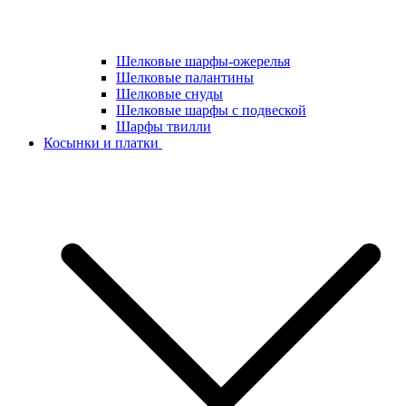
Шелковые шарфы-ожерелья
Шелковые палантины
Шелковые снуды
Шелковые шарфы с подвеской
Шарфы твилли
Косынки и платки