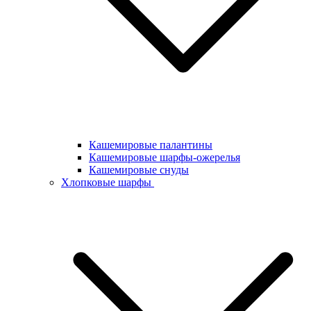
Кашемировые палантины
Кашемировые шарфы-ожерелья
Кашемировые снуды
Хлопковые шарфы