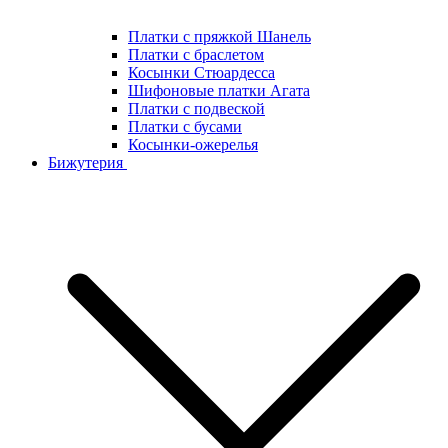
Платки с пряжкой Шанель
Платки с браслетом
Косынки Стюардесса
Шифоновые платки Агата
Платки с подвеской
Платки с бусами
Косынки-ожерелья
Бижутерия