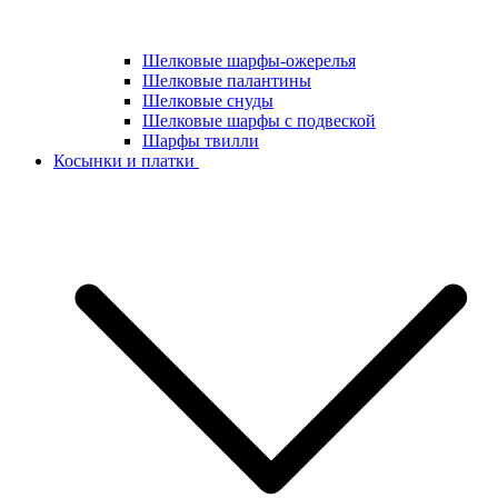
Шелковые шарфы-ожерелья
Шелковые палантины
Шелковые снуды
Шелковые шарфы с подвеской
Шарфы твилли
Косынки и платки